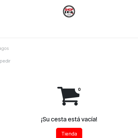
agos
 pedir
¡Su cesta está vacía!
Tienda