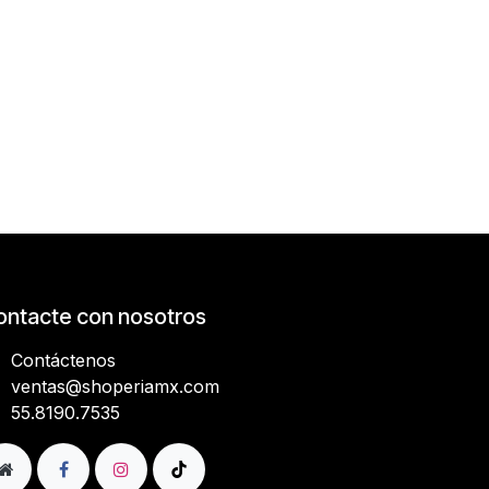
ontacte con nosotros
Contáctenos
ventas@shoperiamx.com
​​​​​​​​​​​5​5​.​8​1​9​0​.​7​5​3​5